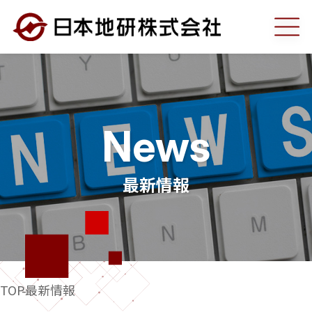
弊社の強み
事業案内
News
調査部門
最新情報
建設コンサルタント部門
工事部門
TOP
最新情報
測量部門