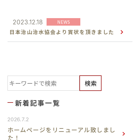
環境部門
NEWS
2023.12.18
日本治山治水協会より賞状を頂きました
学会・調査報告
実績紹介
検索
最新情報
新着記事一覧
会社案内
2026.7.2
ご挨拶
ホームページをリニューアル致しまし
た！