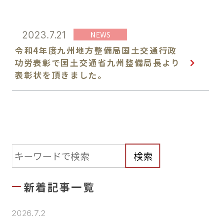
環境部門
NEWS
2023.7.21
令和4年度九州地方整備局国土交通行政
功労表彰で国土交通省九州整備局長より
学会・調査報告
表彰状を頂きました。
実績紹介
最新情報
検索
会社案内
新着記事一覧
ご挨拶
2026.7.2