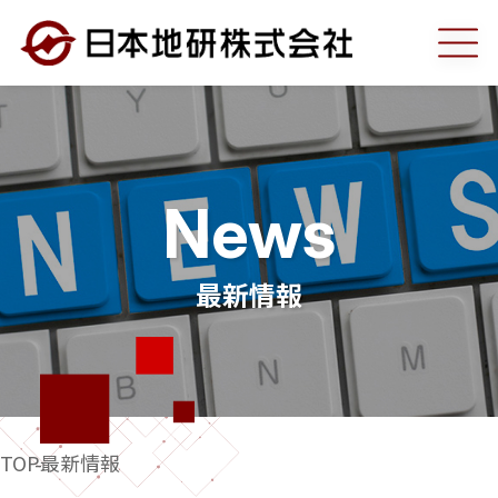
弊社の強み
事業案内
News
調査部門
最新情報
建設コンサルタント部門
工事部門
TOP
最新情報
測量部門