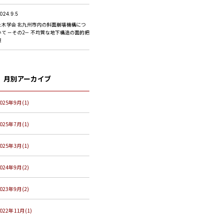
024.9.5
土木学会 北九州市内の斜面崩壊機構につ
いて －その2－ 不均質な地下構造の面的把
握
月別アーカイブ
025年9月(1)
025年7月(1)
025年3月(1)
024年9月(2)
023年9月(2)
022年11月(1)