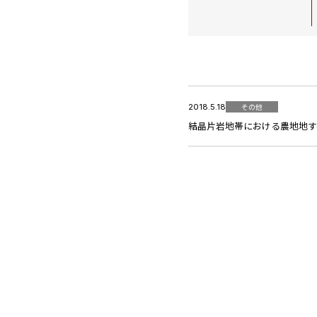
2018.5.18
その他
結晶片岩地帯における農地地すべ