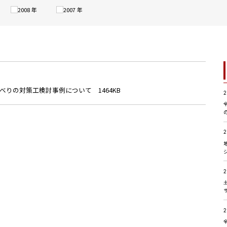
2008 年
2007 年
りの対策工検討事例について 1464KB
2
2
2
2