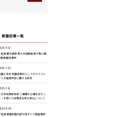
新着記事一覧
025.9.12
全地連 鹿児島県 東九州自動車道大鳥川橋
の動態観測事例
025.7.23
地盤工学会 地盤改良材としてのライスレ
ジンの強度特性に関する研究
025.3.8
土木学会西部支部 ２機種の⼟壌⽔分セン
サーを用いた体積含水率の変化について
024.9.26
全地連 崩壊斜面内部の地すべり調査事例