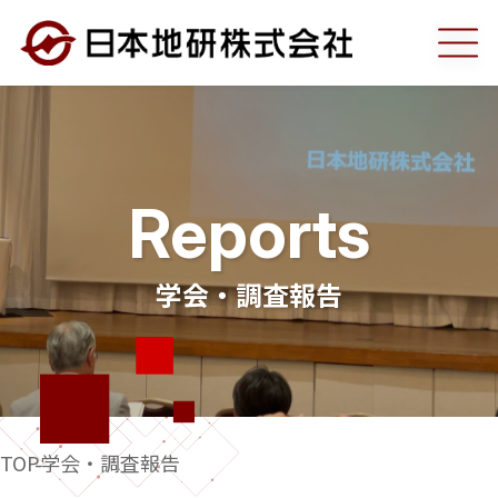
弊社の強み
事業案内
Reports
調査部門
学会・調査報告
建設コンサルタント部門
工事部門
TOP
学会・調査報告
測量部門