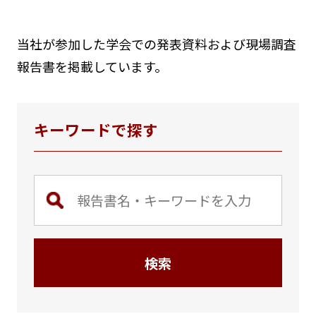
環境部門
当社が参加した学会での発表資料および現場調査
報告書を掲載しています。
学会・調査報告
キーワードで探す
実績紹介
最新情報
会社案内
検索
ご挨拶